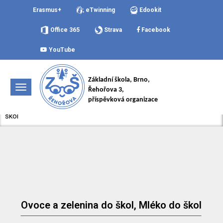
Erasmus+
eTwinning
Edookit
Office 365
Strava
Facebook
YouTube
Základní škola, Brno,
NAVIGACE
Řehořova 3,
příspěvková organizace
»
Aktuálně
»
Novinky
»
Ovoce a zelenina do škol, Mléko do
škol
Ovoce a zelenina do škol, Mléko do škol