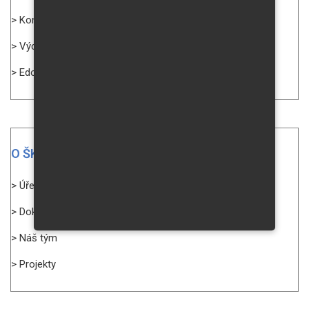
> Konzultační hodiny
> Výchovný poradce
> Edookit
O ŠKOLE
> Úřední deska
> Dokumenty ke stažení
> Náš tým
> Projekty