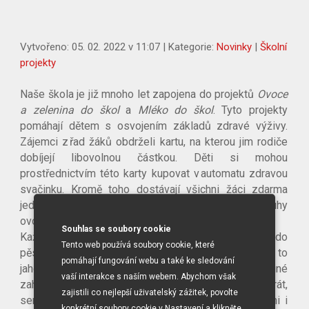
Vytvořeno: 05. 02. 2022 v 11:07 | Kategorie:
Novinky
|
Školní
projekty
Naše škola je již mnoho let zapojena do projektů
Ovoce
a zelenina do škol
a
Mléko do škol
. Tyto projekty
pomáhají dětem s osvojením základů zdravé výživy.
Zájemci z řad žáků obdrželi kartu, na kterou jim rodiče
dobíjejí libovolnou částkou. Děti si mohou
prostřednictvím této karty kupovat v automatu zdravou
svačinku. Kromě toho dostávají všichni žáci zdarma
jednou týdně mléko a mléčné výrobky, různé druhy
ovoce či zeleniny, někdy i ovocné šťávy.
Souhlas se soubory cookie
Každý rok na jaře se naše škola také zapojuje do
Tento web používá soubory cookie, které
pěstování nějaké rostlinky ze semínek. Někdy jsou to
pomáhají fungování webu a také ke sledování
jahody, někdy rajčata, saláty, ředkvičky nebo jiné
vaší interakce s naším webem. Abychom však
zahradní rostliny. Každý žák dostane květináč, substrát,
zajistili co nejlepší uživatelský zážitek, povolte
semínka, postup práce a pracovní list s informacemi i
konkrétní soubory cookie v Nastavení a klikněte