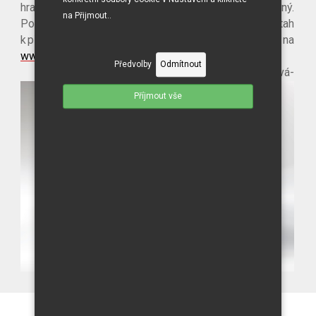
hrami. Pro děti je tento projekt velmi přínosný.
na Přijmout..
Podporuje jejich zdravý životní styl a kladný vztah
k přírodě. Veškeré informace o projektu se nacházejí na
www.happysnack.cz
.
Předvolby
Odmítnout
-Mgr. Gabriela Marošová-
Příjmout vše