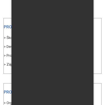
PRO PŘEDŠKOLÁKY
> Školní družina
> Den otevřených dveří
> Proč chodit k nám?
> Zájmové kroužky
PRO ŽÁKY
> Organizace školního roku