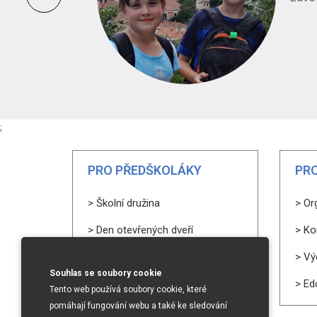
ravdu
;
PRO PŘEDŠKOLÁKY
PRO
> Školní družina
> Or
> Den otevřených dveří
> Ko
> Proč chodit k nám?
> Vý
Souhlas se soubory cookie
> Zájmové kroužky
> Ed
Tento web používá soubory cookie, které
pomáhají fungování webu a také ke sledování