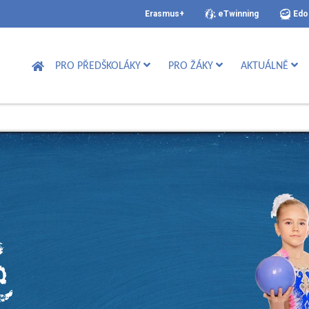
Erasmus+
eTwinning
Edo
PRO PŘEDŠKOLÁKY
PRO ŽÁKY
AKTUÁLNĚ
é