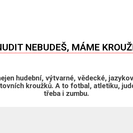
 NUDIT NEBUDEŠ, MÁME KROU
ejen hudební, výtvarné, vědecké, jazyko
rtovních kroužků. A to fotbal, atletiku, ju
třeba i zumbu.