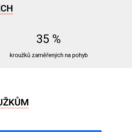
ECH
35
%
kroužků zaměřených na pohyb
OUŽKŮM