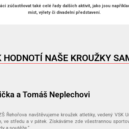
i zúčastňovat také celé řady dalších aktivit, jako jsou napříkl
míst, výlety či divadelní představení.
K HODNOTÍ NAŠE KROUŽKY SA
ička a Tomáš Neplechovi
 ZŠ Řehořova navštěvujeme kroužek atletiky, vedený VSK Un
e, ve středu a v pátek. Získáváme zde všestrannou sportov
dy a soutěže.“