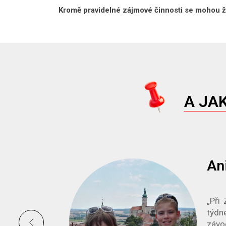
Kromě pravidelné zájmové činnosti se mohou žác
A JA
An
rostě
„Při
, kde
týdn
okáže
závo