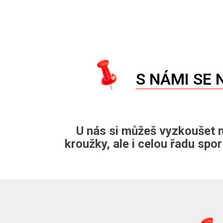
S NÁMI SE
U nás si můžeš vyzkoušet n
kroužky, ale i celou řadu spo