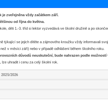
 je zveřejněna vždy začátkem září.
tšinou od října do května.
le, děti 1.-3. tříd si lektor vyzvedává ve školní družině a po skonč
ě týkající se jejich dítěte a zájmového kroužku vždy informavali svo
i než v měsíci září) nebo v případě odhlášení během školního roku.
provozních důvodů neuskuteční, bude nahrazen podle možností v
lze uhradit i cenu za celý školní rok.
 2025/2026