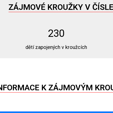
ZÁJMOVÉ KROUŽKY V ČÍSL
230
dětí zapojených v kroužcích
NFORMACE K ZÁJMOVÝM KR