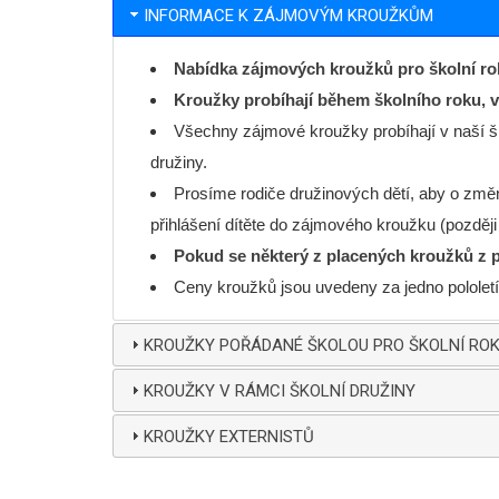
INFORMACE K ZÁJMOVÝM KROUŽKŮM
Nabídka zájmových kroužků pro školní rok
Kroužky probíhají během školního roku, vě
Všechny zájmové kroužky probíhají v naší ško
družiny.
Prosíme rodiče družinových dětí, aby o změn
přihlášení dítěte do zájmového kroužku (pozděj
Pokud se některý z placených kroužků z 
Ceny kroužků jsou uvedeny za jedno pololetí, 
KROUŽKY POŘÁDANÉ ŠKOLOU PRO ŠKOLNÍ ROK
KROUŽKY V RÁMCI ŠKOLNÍ DRUŽINY
KROUŽKY EXTERNISTŮ